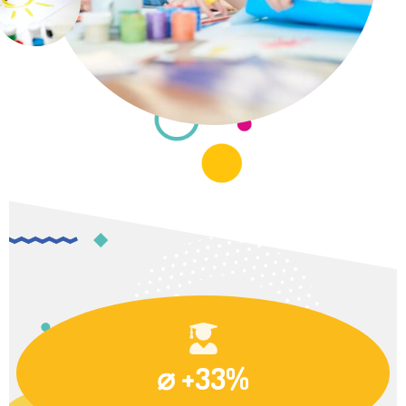
⌀ +33%